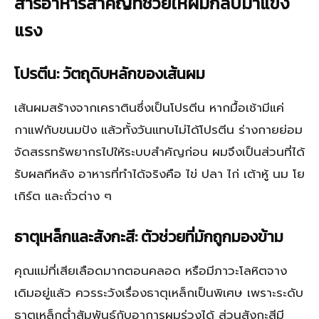
สารอาหารสำคัญที่ช่วยให้ผมกลับมาแข็ง
แรง
โปรตีน: วัตถุดิบหลักของเส้นผม
เส้นผมสร้างจากเคราตินซึ่งเป็นโปรตีน หากมื้อเช้ามีแค่
กาแฟกับขนมปัง แล้วทั้งวันแทบไม่ได้โปรตีน ร่างกายย่อม
จัดสรรทรัพยากรไปให้ระบบสำคัญก่อน ผมจึงเป็นส่วนที่ได้
รับผลทีหลัง อาหารที่ทำได้จริงคือ ไข่ ปลา ไก่ เต้าหู้ นม โย
เกิร์ต และถั่วต่าง ๆ
ธาตุเหล็กและสังกะสี: ตัวช่วยที่มักถูกมองข้าม
คุณแม่ที่เสียเลือดมากตอนคลอด หรือมีภาวะโลหิตจาง
เดิมอยู่แล้ว ควรระวังเรื่องธาตุเหล็กเป็นพิเศษ เพราะระดับ
ธาตุเหล็กต่ำสัมพันธ์กับอาการผมร่วงได้ ส่วนสังกะสีมี