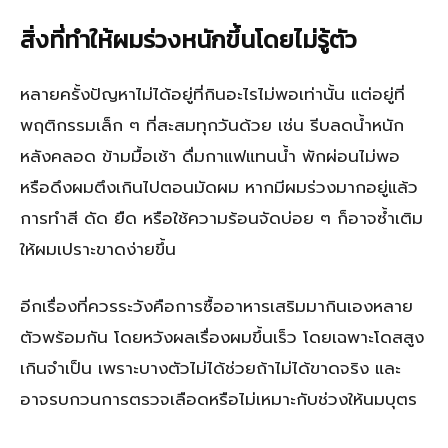
สิ่งที่ทำให้ผมร่วงหนักขึ้นโดยไม่รู้ตัว
หลายครั้งปัญหาไม่ได้อยู่ที่กินอะไรไม่พอเท่านั้น แต่อยู่ที่
พฤติกรรมเล็ก ๆ ที่สะสมทุกวันด้วย เช่น รีบลดน้ำหนัก
หลังคลอด ข้ามมื้อเช้า ดื่มกาแฟแทนน้ำ พักผ่อนไม่พอ
หรือดึงผมตึงเกินไปตอนมัดผม หากมีผมร่วงมากอยู่แล้ว
การทำสี ดัด ยืด หรือใช้ความร้อนจัดบ่อย ๆ ก็อาจซ้ำเติม
ให้ผมเปราะขาดง่ายขึ้น
อีกเรื่องที่ควรระวังคือการซื้ออาหารเสริมมากินเองหลาย
ตัวพร้อมกัน โดยหวังผลเรื่องผมขึ้นเร็ว โดยเฉพาะโดสสูง
เกินจำเป็น เพราะบางตัวไม่ได้ช่วยถ้าไม่ได้ขาดจริง และ
อาจรบกวนการตรวจเลือดหรือไม่เหมาะกับช่วงให้นมบุตร