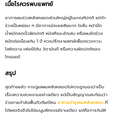
เมื่อไรควรพบแพทย์
อาการผมร่วงหลังคลอดส่วนใหญ่อยู่ในเกณฑ์ปกติ แต่ถ้า
ร่วงเป็นหย่อม ๆ มีอาการอ่อนเพลียมาก ใจสั่น หน้ามืด
น้ำหนักลดเร็วผิดปกติ หนังศีรษะอักเสบ หรือผมยังร่วง
หนักต่อเนื่องเกิน 1 ปี ควรปรึกษาแพทย์เพื่อตรวจภาวะ
โลหิตจาง เฟอร์ริติน วิตามินดี หรือความผิดปกติของ
ไทรอยด์
สรุป
สุดท้ายแล้ว การดูแลผมหลังคลอดไม่ควรถูกมองว่าเป็น
เรื่องความสวยงามอย่างเดียว แต่เป็นสัญญาณสะท้อนว่า
ร่างกายกำลังฟื้นตัวดีแค่ไหน
อาหารบำรุงผมหลังคลอด
ที่
ได้ผลจริงจึงไม่ใช่เมนูมหัศจรรย์จานเดียว แต่คือการกินให้