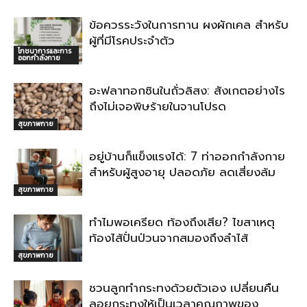
ข้อควรระวังในการทาน ผงผักเคล สำหรับ
ผู้ที่มีโรคประจำตัว
โภชนาการและการ
ออกกำลังกาย
อะฟลาทอกซินในถั่วลิสง: สังเกตอย่างไร
ถึงไม่เจอพิษร้ายในจานโปรด
สุขภาพกาย
อยู่บ้านก็แข็งแรงได้: 7 ท่าออกกำลังกาย
สำหรับผู้สูงอายุ ปลอดภัย ลดเสี่ยงล้ม
สุขภาพกาย
ทำไมพอเครียด ท้องถึงเสีย? ไขสาเหตุ
ท้องไส้ปั่นป่วนจากสมองถึงลำไส้
สุขภาพกาย
ชวนลูกทำกระทงด้วยตัวเอง เปลี่ยนคืน
ลอยกระทงให้เป็นเวลาคุณภาพของ