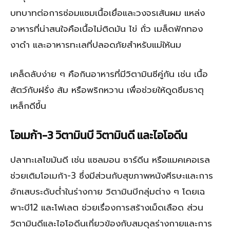
บทบาทต่อการซ่อมแซมเนื้อเยื่อและวงจรเส้นผม แหล่ง
อาหารที่น่าสนใจคือเนื้อไม่ติดมัน ไข่ ถั่ว เมล็ดฟักทอง
งาดำ และอาหารทะเลที่ปลอดภัยสำหรับแม่ให้นม
เคล็ดลับง่าย ๆ คือกินอาหารที่มีวิตามินซีคู่กัน เช่น เนื้อ
สัตว์กับฝรั่ง ส้ม หรือพริกหวาน เพื่อช่วยให้ดูดซึมธาตุ
เหล็กดีขึ้น
โอเมก้า-3 วิตามินบี วิตามินดี และไอโอดีน
ปลาทะเลไขมันดี เช่น แซลมอน ซาร์ดีน หรือแมคเคอเรล
ช่วยเติมโอเมก้า-3 ซึ่งมีส่วนกับสุขภาพหนังศีรษะและการ
อักเสบระดับต่ำในร่างกาย วิตามินบีกลุ่มต่าง ๆ โดยเฉ
พาะบี12 และโฟเลต ช่วยเรื่องการสร้างเม็ดเลือด ส่วน
วิตามินดีและไอโอดีนเกี่ยวข้องกับสมดุลร่างกายและการ