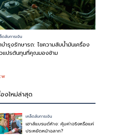
ล็ดลับการเงิน
่าบำรุงรักษารถ: ไขความลับน้ำมันเครื่อง
ัวแปรต้นทุนที่คุณมองข้าม
EW
รื่องใหม่ล่าสุด
เคล็ดลับการเงิน
เฮาส์แบรนด์ห้าง: คุ้มค่าจริงหรือแค่
ประหยัดหน้าฉลาก?