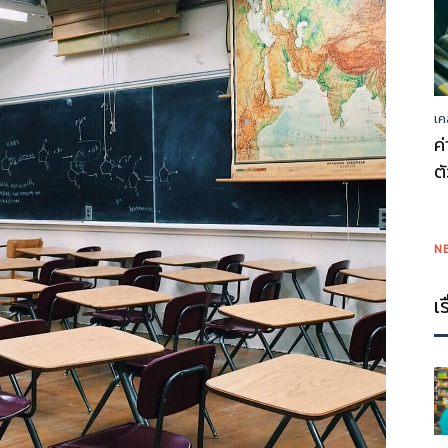
เค
ค
ต
N
เ