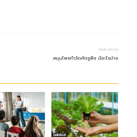
Next article
สมุนไพรกำจัดศัตรูพืช มีอะไรบ้าง
ไลฟ์สไตล์