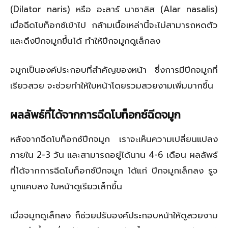
(Dilator naris) หรือ อะลาร์ นาซาลิส (Alar nasalis)
เมื่อฉีดโบท็อกซ์เข้าไป กล้ามเนื้อเหล่านี้จะไม่สามารถหดตัว
และดึงปีกจมูกขึ้นได้ ทำให้ปีกจมูกดูเล็กลง
จมูกเป็นองค์ประกอบที่สำคัญของหน้า ซึ่งการมีปีกจมูกที่
เรียวสวย จะช่วยทำให้ใบหน้าโดยรวมสวยงามเพิ่มมากขึ้น
ผลลัพธ์ที่ได้จากการฉีดโบท็อกซ์ฉีดจมูก
หลังจากฉีดโบท็อกซ์ปีกจมูก เราจะเห็นความเปลี่ยนแปลง
ภายใน 2-3 วัน และสามารถอยู่ได้นาน 4-6 เดือน ผลลัพธ์
ที่ได้จากการฉีดโบท็อกซ์ปีกจมูก ได้แก่ ปีกจมูกเล็กลง รูจ
มูกแคบลง
ใบหน้าดูเรียวเล็กขึ้น
เมื่อจมูกดูเล็กลง ก็ช่วยปรับองค์ประกอบหน้าให้ดูสวยงาม