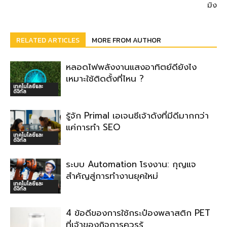
มิง
RELATED ARTICLES
MORE FROM AUTHOR
หลอดไฟพลังงานแสงอาทิตย์ดียังไง
เหมาะใช้ติดตั้งที่ไหน ?
เทคโนโลยีและ
ดิจิทัล
รู้จัก Primal เอเจนซีเจ้าดังที่มีดีมากกว่า
แค่การทำ SEO
เทคโนโลยีและ
ดิจิทัล
ระบบ Automation โรงงาน: กุญแจ
สำคัญสู่การทำงานยุคใหม่
เทคโนโลยีและ
ดิจิทัล
4 ข้อดีของการใช้กระป๋องพลาสติก PET
ที่เจ้าของกิจการควรรู้