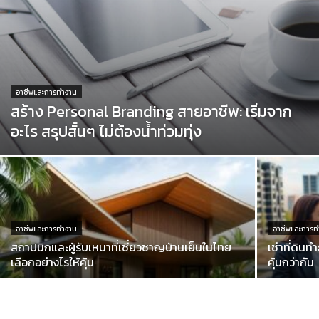
อาชีพและการทำงาน
สร้าง Personal Branding สายอาชีพ: เริ่มจาก
อะไร สรุปสั้นๆ ไม่ต้องน้ำท่วมทุ่ง
อาชีพและการทำงาน
อาชีพและการท
สถาปนิกและผู้รับเหมาที่เชี่ยวชาญบ้านเย็นในไทย
เช่าที่ดิน
เลือกอย่างไรให้คุ้ม
คุ้มกว่ากัน