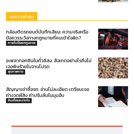
บทความล่าสุด
กล้องติดรถยนต์บันทึกเสียง: ความจริงหรือ
ข้อควรระวังทางกฎหมายที่คนเข้าใจผิด?
การขับขี่และกฎจราจร
อะฟลาทอกซินในถั่วลิสง: สังเกตอย่างไรถึงไม่
เจอพิษร้ายในจานโปรด
สุขภาพกาย
สัญญาเช่าซื้อรถ: อ่านไม่ละเอียด เตรียมเจอ
ค่างวดผีสิง ค่าปรับลับในมุมอับ
สินเชื่อและประกัน