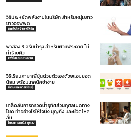
วิธีประหยัดพลังงานในบริษัท สำหรับหนุ่มสาว
ชาวออฟฟิต
เทคโนโลยีและดิจิทัล
พาส่อง 3 ครีมบำรุง สำหรับผิวแพ้ระคาย ไม่
ทำร้ายผิว
แฟชั่นและความงาม
วิธีเรียนภาษาญี่ปุ่นด้วยตัวเองด้วยแอปยอด
นิยม พร้อมเทคนิคจำง่าย
ทักษะและการเรียนรู้
เคล็ดลับการกรวดน้ำอุทิศส่วนกุศลเปิดทาง
โชค ทำอย่างไรให้ใจนิ่ง บุญถึง และชีวิตไหล
ลื่น
โหราศาสตร์ & ดูดวง