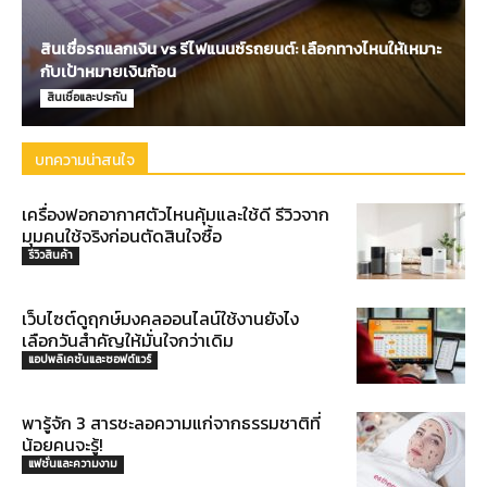
สินเชื่อรถแลกเงิน vs รีไฟแนนซ์รถยนต์: เลือกทางไหนให้เหมาะ
กับเป้าหมายเงินก้อน
สินเชื่อและประกัน
บทความน่าสนใจ
เครื่องฟอกอากาศตัวไหนคุ้มและใช้ดี รีวิวจาก
มุมคนใช้จริงก่อนตัดสินใจซื้อ
รีวิวสินค้า
เว็บไซต์ดูฤกษ์มงคลออนไลน์ใช้งานยังไง
เลือกวันสำคัญให้มั่นใจกว่าเดิม
แอปพลิเคชันและซอฟต์แวร์
พารู้จัก 3 สารชะลอความแก่จากธรรมชาติที่
น้อยคนจะรู้!
แฟชั่นและความงาม