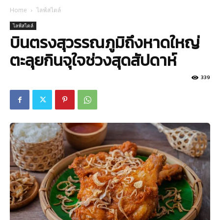
Home
ไลฟ์สไตล์
ไลฟ์สไตล์
บินตรงสุวรรณภูมิถึงหาดใหญ่
ตะลุยกินจุใจช่วงสุดสัปดาห์
339