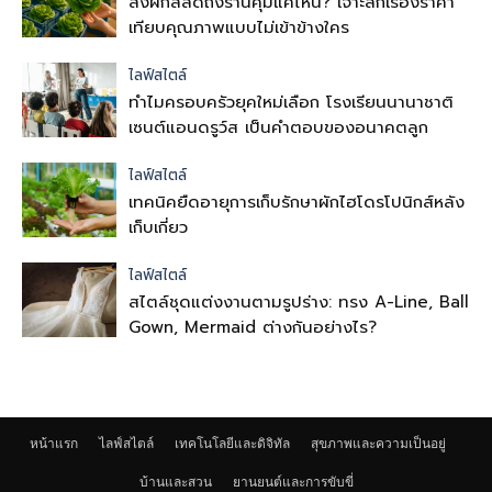
ส่งผักสลัดถึงร้านคุ้มแค่ไหน? เจาะลึกเรื่องราคา
เทียบคุณภาพแบบไม่เข้าข้างใคร
ไลฟ์สไตล์
ทำไมครอบครัวยุคใหม่เลือก โรงเรียนนานาชาติ
เซนต์แอนดรูว์ส เป็นคำตอบของอนาคตลูก
ไลฟ์สไตล์
เทคนิคยืดอายุการเก็บรักษาผักไฮโดรโปนิกส์หลัง
เก็บเกี่ยว
ไลฟ์สไตล์
สไตล์ชุดแต่งงานตามรูปร่าง: ทรง A-Line, Ball
Gown, Mermaid ต่างกันอย่างไร?
หน้าแรก
ไลฟ์สไตล์
เทคโนโลยีและดิจิทัล
สุขภาพและความเป็นอยู่
บ้านและสวน
ยานยนต์และการขับขี่