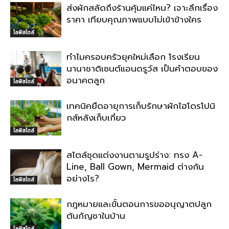
ส่งผักสลัดถึงร้านคุ้มแค่ไหน? เจาะลึกเรื่อง
ราคา เทียบคุณภาพแบบไม่เข้าข้างใคร
ไลฟ์สไตล์
ทำไมครอบครัวยุคใหม่เลือก โรงเรียน
นานาชาติเซนต์แอนดรูว์ส เป็นคำตอบของ
อนาคตลูก
ไลฟ์สไตล์
เทคนิคยืดอายุการเก็บรักษาผักไฮโดรโปนิ
กส์หลังเก็บเกี่ยว
ไลฟ์สไตล์
สไตล์ชุดแต่งงานตามรูปร่าง: ทรง A-
Line, Ball Gown, Mermaid ต่างกัน
อย่างไร?
ไลฟ์สไตล์
กฎหมายและขั้นตอนการขออนุญาตปลูก
ต้นกัญชาในบ้าน
ไลฟ์สไตล์