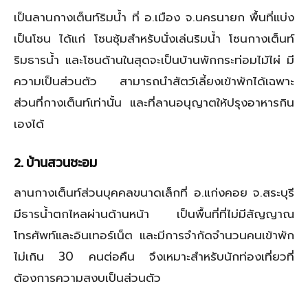
เป็นลานกางเต็นท์ริมน้ำ ที่ อ.เมือง จ.นครนายก พื้นที่แบ่ง
เป็นโซน ได้แก่ โซนซุ้มสำหรับนั่งเล่นริมน้ำ โซนกางเต็นท์
ริมธารน้ำ และโซนด้านในสุดจะเป็นบ้านพักกระท่อมไม้ไผ่ มี
ความเป็นส่วนตัว สามารถนำสัตว์เลี้ยงเข้าพักได้เฉพาะ
ส่วนที่กางเต็นท์เท่านั้น และที่ลานอนุญาตให้ปรุงอาหารกิน
เองได้
2
. บ้านสวนชะอม
ลานกางเต็นท์ส่วนบุคคลขนาดเล็กที่ อ.แก่งคอย จ.สระบุรี
มีธารน้ำตกไหลผ่านด้านหน้า เป็นพื้นที่ที่ไม่มีสัญญาณ
โทรศัพท์และอินเทอร์เน็ต และมีการจำกัดจำนวนคนเข้าพัก
ไม่เกิน 30 คนต่อคืน จึงเหมาะสำหรับนักท่องเที่ยวที่
ต้องการความสงบเป็นส่วนตัว