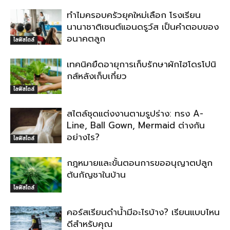
ทำไมครอบครัวยุคใหม่เลือก โรงเรียน
นานาชาติเซนต์แอนดรูว์ส เป็นคำตอบของ
อนาคตลูก
ไลฟ์สไตล์
เทคนิคยืดอายุการเก็บรักษาผักไฮโดรโปนิ
กส์หลังเก็บเกี่ยว
ไลฟ์สไตล์
สไตล์ชุดแต่งงานตามรูปร่าง: ทรง A-
Line, Ball Gown, Mermaid ต่างกัน
อย่างไร?
ไลฟ์สไตล์
กฎหมายและขั้นตอนการขออนุญาตปลูก
ต้นกัญชาในบ้าน
ไลฟ์สไตล์
คอร์สเรียนดำน้ำมีอะไรบ้าง? เรียนแบบไหน
ดีสำหรับคุณ