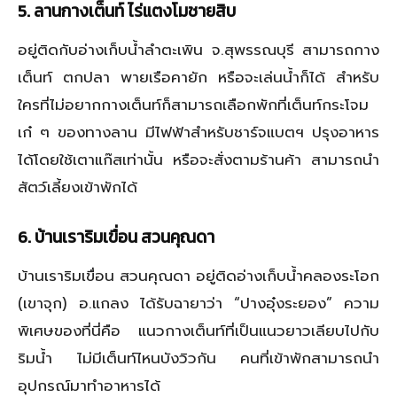
5
. ลานกางเต็นท์ ไร่แตงโมชายสิบ
อยู่ติดกับอ่างเก็บน้ำลำตะเพิน จ.สุพรรณบุรี สามารถกาง
เต็นท์ ตกปลา พายเรือคายัก หรือจะเล่นน้ำก็ได้ สำหรับ
ใครที่ไม่อยากกางเต็นท์ก็สามารถเลือกพักที่เต็นท์กระโจม
เก๋ ๆ ของทางลาน มีไฟฟ้าสำหรับชาร์จแบตฯ ปรุงอาหาร
ได้โดยใช้เตาแก๊สเท่านั้น หรือจะสั่งตามร้านค้า สามารถนำ
สัตว์เลี้ยงเข้าพักได้
6
. บ้านเราริมเขื่อน สวนคุณดา
บ้านเราริมเขื่อน สวนคุณดา อยู่ติดอ่างเก็บน้ำคลองระโอก
(เขาจุก) อ.แกลง ได้รับฉายาว่า “ปางอุ๋งระยอง” ความ
พิเศษของที่นี่คือ แนวกางเต็นท์ที่เป็นแนวยาวเลียบไปกับ
ริมน้ำ ไม่มีเต็นท์ไหนบังวิวกัน คนที่เข้าพักสามารถนำ
อุปกรณ์มาทำอาหารได้