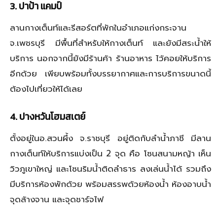
3
. ปาป้า แคมป์
ลานกางเต็นท์และรีสอร์ตที่พักในอำเภอแก่งกระจาน
จ.เพชรบุรี มีพื้นที่สำหรับให้กางเต็นท์ และยังมีสระน้ำให้
บริการ นอกจากนี้ยังมีร้านค้า ร้านอาหาร ไว้คอยให้บริการ
อีกด้วย เพียบพร้อมทั้งบรรยากาศและการบริการขนาดนี้
ต้องไปเที่ยวให้ได้เลย
4
. ปางหวันโฮมสเตย์
ตั้งอยู่ในอ.สวนผึ้ง จ.ราชบุรี อยู่ติดกับลำน้ำภาชี มีลาน
กางเต็นท์ให้บริการแบ่งเป็น 2 จุด คือ โซนสนามหญ้า เห็น
วิวภูเขาใหญ่ และโซนริมน้ำติดลำธาร ลงเล่นน้ำได้ รวมถึง
มีบริการห้องพักด้วย พร้อมสรรพด้วยห้องน้ำ ห้องอาบน้ำ
จุดล้างจาน และจุดชาร์จไฟ