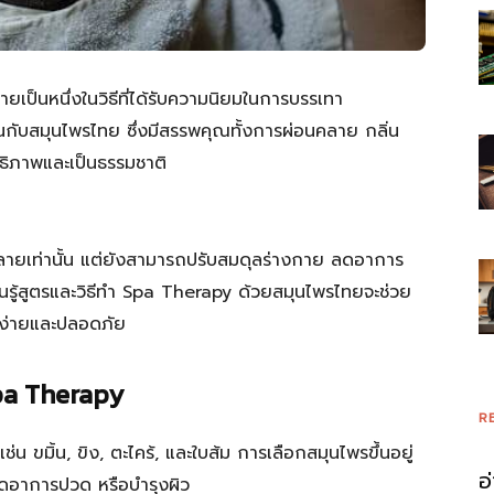
ป็นหนึ่งในวิธีที่ได้รับความนิยมในการบรรเทา
นกับสมุนไพรไทย ซึ่งมีสรรพคุณทั้งการผ่อนคลาย กลิ่น
ธิภาพและเป็นธรรมชาติ
คลายเท่านั้น แต่ยังสามารถปรับสมดุลร่างกาย ลดอาการ
นรู้สูตรและวิธีทำ Spa Therapy ด้วยสมุนไพรไทยจะช่วย
้ง่ายและปลอดภัย
pa Therapy
R
น ขมิ้น, ขิง, ตะไคร้, และใบส้ม การเลือกสมุนไพรขึ้นอยู่
อ
ดอาการปวด หรือบำรุงผิว