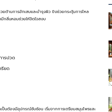
ช่วยต้านการอักเสบและบำรุงผิว ขิงช่วยกระตุ้นการไหล
มมีกลิ่นหอมช่วยให้จิตใจสงบ
าการปวด
ครียด
เป็นต้องมีอุปกรณ์ซับซ้อน เริ่มจากการเตรียมสมุนไพรและ