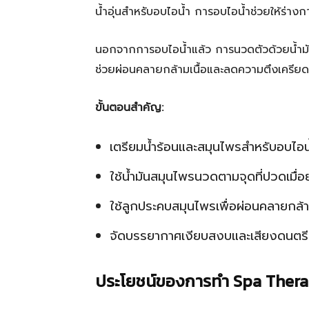
น้ำอุ่นสำหรับอบไอน้ำ การอบไอน้ำช่วยให้ร่าง
นอกจากการอบไอน้ำแล้ว การนวดตัวด้วยน้ำมันส
ช่วยผ่อนคลายกล้ามเนื้อและลดความตึงเครียด
ขั้นตอนสำคัญ:
เตรียมน้ำร้อนและสมุนไพรสำหรับอบไอน
ใช้น้ำมันสมุนไพรนวดตามจุดที่ปวดเมื่อ
ใช้ลูกประคบสมุนไพรเพื่อผ่อนคลายกล้าม
จัดบรรยากาศเงียบสงบและเสียงดนตรี
ประโยชน์ของการทำ Spa Thera