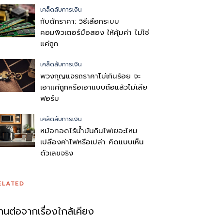
เคล็ดลับการเงิน
กับดักราคา: วิธีเลือกระบบ
คอมพิวเตอร์มือสอง ให้คุ้มค่า ไม่ใช่
แค่ถูก
เคล็ดลับการเงิน
พวงกุญแจรถราคาไม่เกินร้อย จะ
เอาแค่ถูกหรือเอาแบบถือแล้วไม่เสีย
ฟอร์ม
เคล็ดลับการเงิน
หม้อทอดไร้น้ำมันกินไฟเยอะไหม
เปลืองค่าไฟหรือเปล่า คิดแบบเห็น
ตัวเลขจริง
ELATED
่านต่อจากเรื่องใกล้เคียง