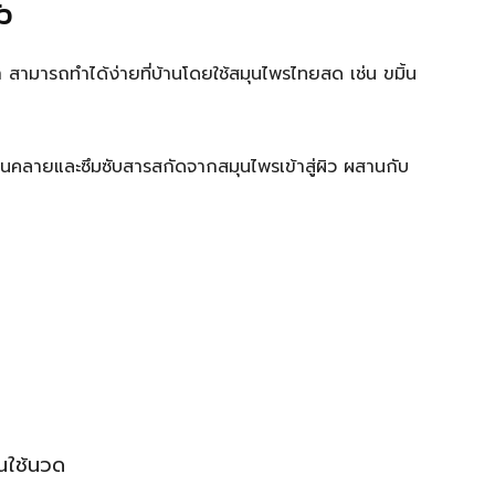
ว
ามารถทำได้ง่ายที่บ้านโดยใช้สมุนไพรไทยสด เช่น ขมิ้น
่อนคลายและซึมซับสารสกัดจากสมุนไพรเข้าสู่ผิว ผสานกับ
อนใช้นวด