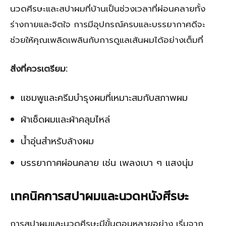
นวดศีรษะและสปาผมที่บ้านเป็นช่วงเวลาที่ผ่อนคลายทั้ง
ร่างกายและจิตใจ การมีอุปกรณ์ครบและบรรยากาศดีจะ
ช่วยให้คุณเพลิดเพลินกับการดูแลเส้นผมได้อย่างเต็มที่
สิ่งที่ควรเตรียม:
แชมพูและครีมบำรุงผมที่เหมาะสมกับสภาพผม
ผ้าเช็ดผมและผ้าคลุมไหล่
น้ำอุ่นสำหรับล้างผม
บรรยากาศผ่อนคลาย เช่น เพลงเบา ๆ แสงนุ่ม
เทคนิคการสปาผมและนวดหนังศีรษะ
การสปาผมและนวดศีรษะมีขั้นตอนหลายอย่าง เริ่มจาก