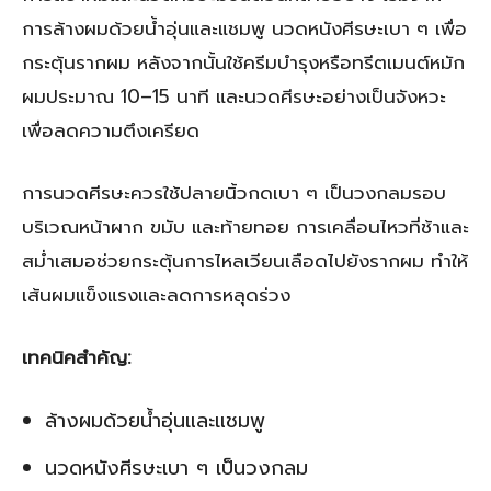
การล้างผมด้วยน้ำอุ่นและแชมพู นวดหนังศีรษะเบา ๆ เพื่อ
กระตุ้นรากผม หลังจากนั้นใช้ครีมบำรุงหรือทรีตเมนต์หมัก
ผมประมาณ 10–15 นาที และนวดศีรษะอย่างเป็นจังหวะ
เพื่อลดความตึงเครียด
การนวดศีรษะควรใช้ปลายนิ้วกดเบา ๆ เป็นวงกลมรอบ
บริเวณหน้าผาก ขมับ และท้ายทอย การเคลื่อนไหวที่ช้าและ
สม่ำเสมอช่วยกระตุ้นการไหลเวียนเลือดไปยังรากผม ทำให้
เส้นผมแข็งแรงและลดการหลุดร่วง
เทคนิคสำคัญ:
ล้างผมด้วยน้ำอุ่นและแชมพู
นวดหนังศีรษะเบา ๆ เป็นวงกลม