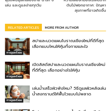
สุนัขพันธุ์เล็กเลี้ยงง่าย น่ารัก ขี้
ความเสี่ยงที่มองไม่เห็นจาก
เล่น และดูแลง่ายทุกวัน
ต้นไม้ฟอกอากาศ: ปัญหา
สุขภาพที่อาจเกิดขึ้น
RELATED ARTICLES
MORE FROM AUTHOR
สปาและนวดแผนโบราณเชียงใหม่ที่ดีที่สุด
เลือกแบบไหนให้คุ้มทั้งกายและใจ
การดูแลตัวเอง
เปิดลิสต์สปาและนวดแผนโบราณเชียงใหม่
ที่ดีที่สุด เลือกอย่างไรให้คุ้ม
การดูแลตัวเอง
เล่นน้ำเสร็จผิวพังไหม? วิธีดูแลผิวหลังเล่น
น้ำสงกรานต์ให้ฟื้นไวแบบไม่พลาด
การดูแลตัวเอง