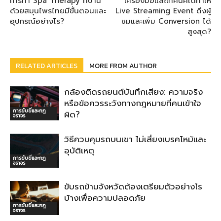
การทำ Spa Therapy ที่บ้าน
เครื่องมือและเทคนิคใดทำให้
ด้วยสมุนไพรไทยมีขั้นตอนและ
Live Streaming Event ดึงผู้
อุปกรณ์อย่างไร?
ชมและเพิ่ม Conversion ได้
สูงสุด?
RELATED ARTICLES
MORE FROM AUTHOR
กล้องติดรถยนต์บันทึกเสียง: ความจริง
หรือข้อควรระวังทางกฎหมายที่คนเข้าใจ
การขับขี่และกฎ
ผิด?
จราจร
วิธีควบคุมรถบนเขา ไม่เสี่ยงเบรคไหม้และ
อุบัติเหตุ
การขับขี่และกฎ
จราจร
ขับรถข้ามจังหวัดต้องเตรียมตัวอย่างไร
บ้างเพื่อความปลอดภัย
การขับขี่และกฎ
จราจร