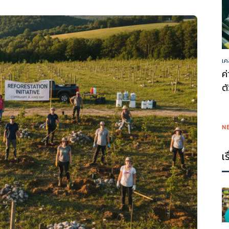
เค
ค
ต
N
เ