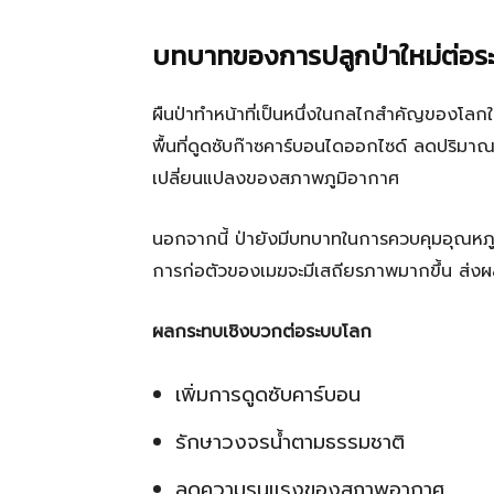
บทบาทของการปลูกป่าใหม่ต่อร
ผืนป่าทำหน้าที่เป็นหนึ่งในกลไกสำคัญของโลกใ
พื้นที่ดูดซับก๊าซคาร์บอนไดออกไซด์ ลดปริม
เปลี่ยนแปลงของสภาพภูมิอากาศ
นอกจากนี้ ป่ายังมีบทบาทในการควบคุมอุณหภูมิแ
การก่อตัวของเมฆจะมีเสถียรภาพมากขึ้น ส่ง
ผลกระทบเชิงบวกต่อระบบโลก
เพิ่มการดูดซับคาร์บอน
รักษาวงจรน้ำตามธรรมชาติ
ลดความรุนแรงของสภาพอากาศ