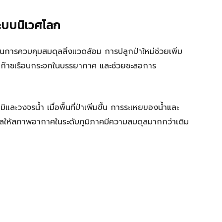
ะบบนิเวศโลก
นการควบคุมสมดุลสิ่งแวดล้อม การปลูกป่าใหม่ช่วยเพิ่ม
าณก๊าซเรือนกระจกในบรรยากาศ และช่วยชะลอการ
ละวงจรน้ำ เมื่อพื้นที่ป่าเพิ่มขึ้น การระเหยของน้ำและ
ผลให้สภาพอากาศในระดับภูมิภาคมีความสมดุลมากกว่าเดิม