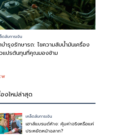
ล็ดลับการเงิน
่าบำรุงรักษารถ: ไขความลับน้ำมันเครื่อง
ัวแปรต้นทุนที่คุณมองข้าม
EW
รื่องใหม่ล่าสุด
เคล็ดลับการเงิน
เฮาส์แบรนด์ห้าง: คุ้มค่าจริงหรือแค่
ประหยัดหน้าฉลาก?