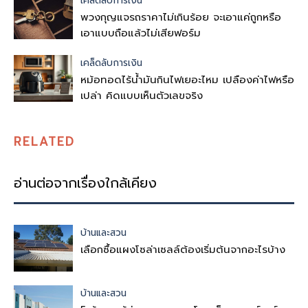
เคล็ดลับการเงิน
พวงกุญแจรถราคาไม่เกินร้อย จะเอาแค่ถูกหรือ
เอาแบบถือแล้วไม่เสียฟอร์ม
เคล็ดลับการเงิน
หม้อทอดไร้น้ำมันกินไฟเยอะไหม เปลืองค่าไฟหรือ
เปล่า คิดแบบเห็นตัวเลขจริง
RELATED
อ่านต่อจากเรื่องใกล้เคียง
บ้านและสวน
เลือกซื้อแผงโซล่าเซลล์ต้องเริ่มต้นจากอะไรบ้าง
บ้านและสวน