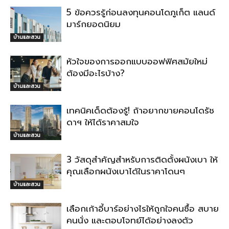
5 ข้อควรรู้ก่อนลงทุนคอนโดภูเก็ต แลนด์
มาร์กยอดนิยม
บ้านและสวน
หัวใจของการออกแบบออฟฟิศสมัยใหม่
ต้องมีอะไรบ้าง?
บ้านและสวน
เทคนิคเด็ดต้องรู้! ถ้าอยากขายคอนโดรัช
ดาฯ ให้ได้ราคาสมใจ
บ้านและสวน
3 วัสดุสำคัญสำหรับการติดตั้งผนังเบา ให้
คุณเลือกผนังเบาได้ในราคาโดนๆ
บ้านและสวน
เลือกเก้าอี้บาร์อย่างไรให้ถูกใจคนซื้อ สบาย
คนนั่ง และตอบโจทย์ได้อย่างลงตัว