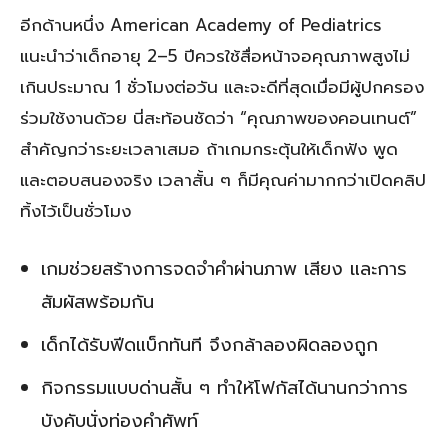
อีกด้านหนึ่ง American Academy of Pediatrics
แนะนำว่าเด็กอายุ 2–5 ปีควรใช้สื่อหน้าจอคุณภาพสูงไม่
เกินประมาณ 1 ชั่วโมงต่อวัน และจะดีที่สุดเมื่อมีผู้ปกครอง
ร่วมใช้งานด้วย นี่สะท้อนชัดว่า “คุณภาพของคอนเทนต์”
สำคัญกว่าระยะเวลาเสมอ ถ้าเกมกระตุ้นให้เด็กฟัง พูด
และตอบสนองจริง เวลาสั้น ๆ ก็มีคุณค่ามากกว่าเปิดคลิป
ทิ้งไว้เป็นชั่วโมง
เกมช่วยสร้างการจดจำคำผ่านภาพ เสียง และการ
สัมผัสพร้อมกัน
เด็กได้รับฟีดแบ็กทันที จึงกล้าลองผิดลองถูก
กิจกรรมแบบด่านสั้น ๆ ทำให้โฟกัสได้นานกว่าการ
บังคับนั่งท่องคำศัพท์