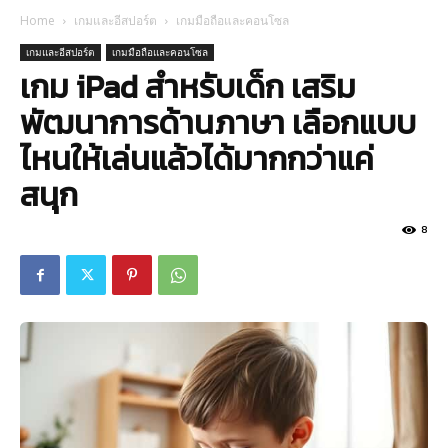
Home
เกมและอีสปอร์ต
เกมมือถือและคอนโซล
เกมและอีสปอร์ต
เกมมือถือและคอนโซล
เกม iPad สำหรับเด็ก เสริม
พัฒนาการด้านภาษา เลือกแบบ
ไหนให้เล่นแล้วได้มากกว่าแค่
สนุก
8