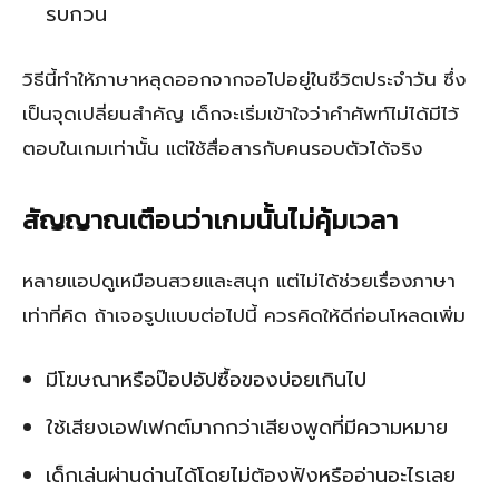
รบกวน
วิธีนี้ทำให้ภาษาหลุดออกจากจอไปอยู่ในชีวิตประจำวัน ซึ่ง
เป็นจุดเปลี่ยนสำคัญ เด็กจะเริ่มเข้าใจว่าคำศัพท์ไม่ได้มีไว้
ตอบในเกมเท่านั้น แต่ใช้สื่อสารกับคนรอบตัวได้จริง
สัญญาณเตือนว่าเกมนั้นไม่คุ้มเวลา
หลายแอปดูเหมือนสวยและสนุก แต่ไม่ได้ช่วยเรื่องภาษา
เท่าที่คิด ถ้าเจอรูปแบบต่อไปนี้ ควรคิดให้ดีก่อนโหลดเพิ่ม
มีโฆษณาหรือป๊อปอัปซื้อของบ่อยเกินไป
ใช้เสียงเอฟเฟกต์มากกว่าเสียงพูดที่มีความหมาย
เด็กเล่นผ่านด่านได้โดยไม่ต้องฟังหรืออ่านอะไรเลย