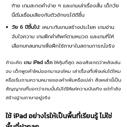
ท้าย เกมสะกดคำง่าย ๆ และเกมเล่าเรื่องสั้น เด็กวัย
นี้เริ่มเชื่อมเสียงกับตัวอักษรได้ดีขึ้น
วัย 6 ปีขึ้นไป:
เหมาะกับเกมสร้างประโยค เกมอ่าน
จับใจความ เกมฝึกคำศัพท์ตามหมวด และเกมที่ให้
เลือกบทสนทนาเพื่อฝึกใช้ภาษาในสถานการณ์จริง
ถ้าจะคัด
เกม iPad เด็ก
ให้คุ้มที่สุด ลองสังเกตว่าหลังเล่น
จบ เด็กพูดคำใหม่ออกมาเองไหม เล่าเรื่องที่เพิ่งเล่นได้ไหม
หรือเริ่มถามความหมายของคำเพิ่มหรือเปล่า สิ่งเหล่านี้เป็น
สัญญาณที่บอกว่าเกมนั้นไม่ได้ให้แค่ความบันเทิง แต่กำลัง
สร้างฐานภาษาอยู่จริง
ใช้ iPad อย่างไรให้เป็นพื้นที่เรียนรู้ ไม่ใช่
พื้นที่ฝากลูก