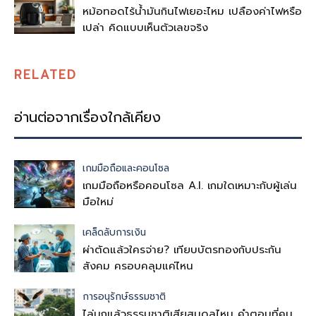
หม้อทอดไร้น้ำมันกินไฟเยอะไหม เปลืองค่าไฟหรือ
เปล่า คิดแบบเห็นตัวเลขจริง
RELATED
อ่านต่อจากเรื่องใกล้เคียง
เกมมือถือและคอนโซล
เกมมือถือหรือคอนโซล A.I. เกมใดเหมาะกับผู้เล่น
มือใหม่
เคล็ดลับการเงิน
ผ่าตัดแล้วใครจ่าย? เทียบบัตรทองกับประกัน
สังคม ครอบคลุมแค่ไหน
การอนุรักษ์ธรรมชาติ
ไล่นกแล้วธรรมชาติเสียสมดุลไหม คำตอบที่คน