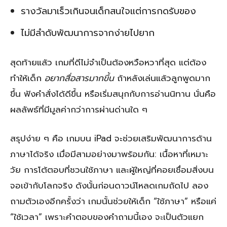
รางวัลมาเร็วเกินจนเด็กสนใจแต่การกดรับของ
ไม่มีลำดับพัฒนาการจากง่ายไปยาก
สุดท้ายแล้ว เกมที่ดีไม่จำเป็นต้องหวือหวาที่สุด แต่ต้อง
ทำให้เด็ก
อยากสื่อสารมากขึ้น
ถ้าหลังเล่นแล้วลูกพูดมาก
ขึ้น ฟังคำสั่งได้ดีขึ้น หรือเริ่มสนุกกับการอ่านนิทาน นั่นคือ
ผลลัพธ์ที่มีมูลค่ากว่าการผ่านด่านใด ๆ
สรุปง่าย ๆ คือ เกมบน iPad จะช่วยเสริมพัฒนาการด้าน
ภาษาได้จริง เมื่อมีสามอย่างมาพร้อมกัน: เนื้อหาที่เหมาะ
วัย การโต้ตอบที่ชวนใช้ภาษา และผู้ใหญ่ที่คอยเชื่อมสิ่งบน
จอเข้ากับโลกจริง ดังนั้นก่อนดาวน์โหลดเกมถัดไป ลอง
ถามตัวเองอีกครั้งว่า เกมนั้นช่วยให้เด็ก “ใช้ภาษา” หรือแค่
“ใช้เวลา” เพราะคำตอบของคำถามนี้เอง จะเป็นตัวแยก