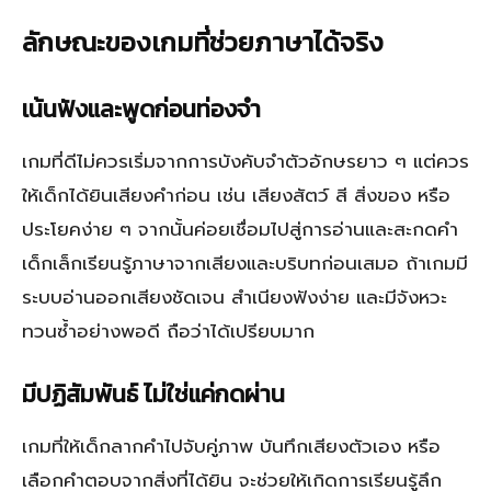
ลักษณะของเกมที่ช่วยภาษาได้จริง
เน้นฟังและพูดก่อนท่องจำ
เกมที่ดีไม่ควรเริ่มจากการบังคับจำตัวอักษรยาว ๆ แต่ควร
ให้เด็กได้ยินเสียงคำก่อน เช่น เสียงสัตว์ สี สิ่งของ หรือ
ประโยคง่าย ๆ จากนั้นค่อยเชื่อมไปสู่การอ่านและสะกดคำ
เด็กเล็กเรียนรู้ภาษาจากเสียงและบริบทก่อนเสมอ ถ้าเกมมี
ระบบอ่านออกเสียงชัดเจน สำเนียงฟังง่าย และมีจังหวะ
ทวนซ้ำอย่างพอดี ถือว่าได้เปรียบมาก
มีปฏิสัมพันธ์ ไม่ใช่แค่กดผ่าน
เกมที่ให้เด็กลากคำไปจับคู่ภาพ บันทึกเสียงตัวเอง หรือ
เลือกคำตอบจากสิ่งที่ได้ยิน จะช่วยให้เกิดการเรียนรู้ลึก