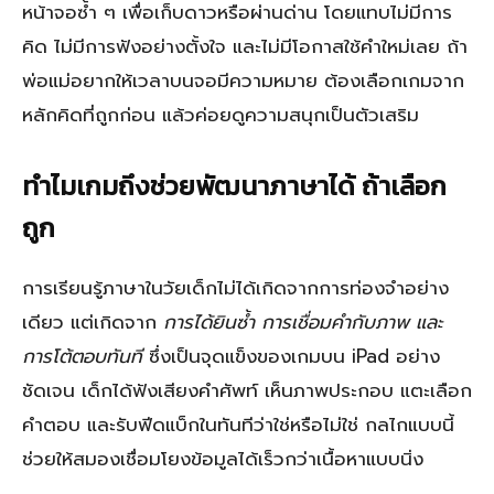
หน้าจอซ้ำ ๆ เพื่อเก็บดาวหรือผ่านด่าน โดยแทบไม่มีการ
คิด ไม่มีการฟังอย่างตั้งใจ และไม่มีโอกาสใช้คำใหม่เลย ถ้า
พ่อแม่อยากให้เวลาบนจอมีความหมาย ต้องเลือกเกมจาก
หลักคิดที่ถูกก่อน แล้วค่อยดูความสนุกเป็นตัวเสริม
ทำไมเกมถึงช่วยพัฒนาภาษาได้ ถ้าเลือก
ถูก
การเรียนรู้ภาษาในวัยเด็กไม่ได้เกิดจากการท่องจำอย่าง
เดียว แต่เกิดจาก
การได้ยินซ้ำ การเชื่อมคำกับภาพ และ
การโต้ตอบทันที
ซึ่งเป็นจุดแข็งของเกมบน iPad อย่าง
ชัดเจน เด็กได้ฟังเสียงคำศัพท์ เห็นภาพประกอบ แตะเลือก
คำตอบ และรับฟีดแบ็กในทันทีว่าใช่หรือไม่ใช่ กลไกแบบนี้
ช่วยให้สมองเชื่อมโยงข้อมูลได้เร็วกว่าเนื้อหาแบบนิ่ง