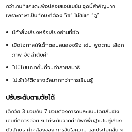
กว่าเกมที่แค่แตะเพื่อปล่อยแอนิเมชัน จุดนี้สำคัญมาก
เพราะภาษาเป็นทักษะที่ต้อง “ใช้” ไม่ใช่แค่ “ดู”
มีคำสั่งเสียงหรือเสียงอ่านที่ชัด
เปิดโอกาสให้เด็กตอบสนองจริง เช่น พูดตาม เลือก
ภาพ จัดลำดับคำ
ไม่มีโฆษณาคั่นถี่จนทำลายสมาธิ
ไม่เร้าให้ติดรางวัลมากกว่าการเรียนรู้
ปรับระดับตามวัยได้
เด็กวัย 3 ขวบกับ 7 ขวบต้องการคนละแบบโดยสิ้นเชิง
เกมที่ดีควรค่อย ๆ ไต่ระดับจากคำศัพท์พื้นฐานไปสู่เสียง
ตัวอักษร คำคล้องจอง การจับใจความ และประโยคสั้น ๆ