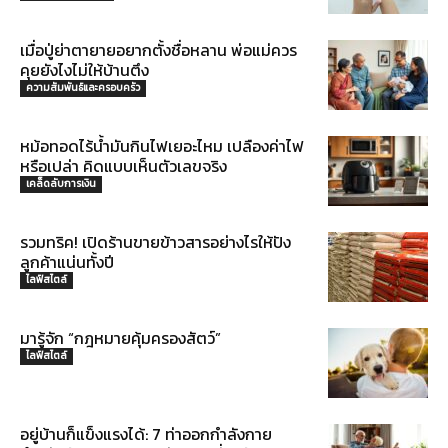
เมื่อปู่ย่าตายายอยากตั้งชื่อหลาน พ่อแม่ควร
คุยยังไงไม่ให้บ้านตึง
ความสัมพันธ์และครอบครัว
หม้อทอดไร้น้ำมันกินไฟเยอะไหม เปลืองค่าไฟ
หรือเปล่า คิดแบบเห็นตัวเลขจริง
เคล็ดลับการเงิน
รวมทริค! เปิดร้านขายข้าวสารอย่างไรให้ปัง
ลูกค้าแน่นทั้งปี
ไลฟ์สไตล์
มารู้จัก “กฎหมายคุ้มครองสัตว์”
ไลฟ์สไตล์
อยู่บ้านก็แข็งแรงได้: 7 ท่าออกกำลังกาย