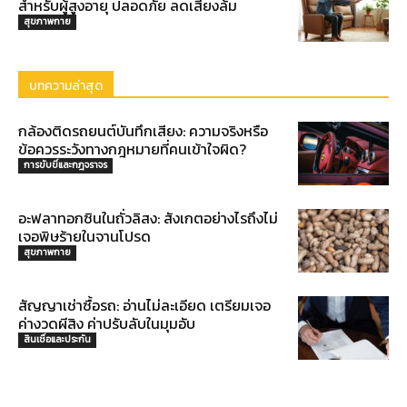
สำหรับผู้สูงอายุ ปลอดภัย ลดเสี่ยงล้ม
สุขภาพกาย
บทความล่าสุด
กล้องติดรถยนต์บันทึกเสียง: ความจริงหรือ
ข้อควรระวังทางกฎหมายที่คนเข้าใจผิด?
การขับขี่และกฎจราจร
อะฟลาทอกซินในถั่วลิสง: สังเกตอย่างไรถึงไม่
เจอพิษร้ายในจานโปรด
สุขภาพกาย
สัญญาเช่าซื้อรถ: อ่านไม่ละเอียด เตรียมเจอ
ค่างวดผีสิง ค่าปรับลับในมุมอับ
สินเชื่อและประกัน