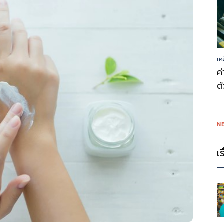
เค
ค
ต
N
เ