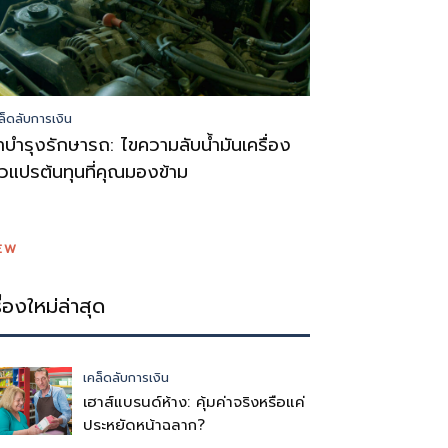
ล็ดลับการเงิน
่าบำรุงรักษารถ: ไขความลับน้ำมันเครื่อง
ัวแปรต้นทุนที่คุณมองข้าม
EW
รื่องใหม่ล่าสุด
เคล็ดลับการเงิน
เฮาส์แบรนด์ห้าง: คุ้มค่าจริงหรือแค่
ประหยัดหน้าฉลาก?