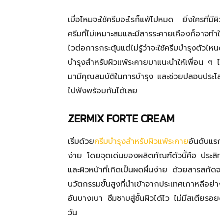
เบื่อไหมจะใช้ครีมอะไรก็แพ้ไปหมด ยิ่งใครที่ม
ครีมที่ไม่เหมาะสมและมีสารระคายเคืองก็อาจทำให
ไวต่อการกระตุ้นแต่ไม่รู้ว่าจะใช้ครีมบำรุงตัวไ
บำรุงสำหรับผิวแพ้ระคายมาแนะนำให้เพื่อน ๆ 
มามีคุณสมบัติในการบำรุง และช่วยปลอบประโลมผ
ไปฟังพร้อมกันได้เลย
ZERMIX FORTE CREAM
เริ่มด้วย
ครีมบำรุงสำหรับผิวแพ้ระคาย
อันดับแร
ง่าย โดยจุดเด่นของผลิตภัณฑ์ตัวนี้คือ ประ
และผิวหน้าที่เกิดเป็นผดผื่นง่าย ด้วยส
นวัตกรรมขั้นสูงที่นำเข้าจากประเทศเกาหลีอ
อันบางเบา ซึมซาบสู่ชั้นผิวได้ไว ไม่มีสเตีย
วัน