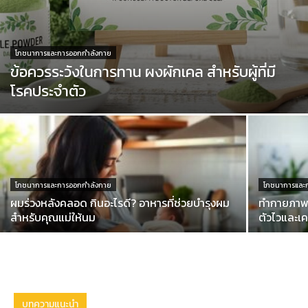
โภชนาการและการออกกำลังกาย
ข้อควรระวังในการทาน ผงผักเคล สำหรับผู้ที่มี
โรคประจำตัว
โภชนาการและการออกกำลังกาย
โภชนาการและ
ผมร่วงหลังคลอด กินอะไรดี? อาหารที่ช่วยบำรุงผม
ทำกายภาพแล
สำหรับคุณแม่ให้นม
ตัวไวและเคล
บทความแนะนำ