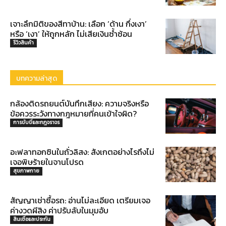
เจาะลึกมิติของสีทาบ้าน: เลือก ‘ด้าน กึ่งเงา’
หรือ ‘เงา’ ให้ถูกหลัก ไม่เสียเงินซ้ำซ้อน
รีวิวสินค้า
บทความล่าสุด
กล้องติดรถยนต์บันทึกเสียง: ความจริงหรือ
ข้อควรระวังทางกฎหมายที่คนเข้าใจผิด?
การขับขี่และกฎจราจร
อะฟลาทอกซินในถั่วลิสง: สังเกตอย่างไรถึงไม่
เจอพิษร้ายในจานโปรด
สุขภาพกาย
สัญญาเช่าซื้อรถ: อ่านไม่ละเอียด เตรียมเจอ
ค่างวดผีสิง ค่าปรับลับในมุมอับ
สินเชื่อและประกัน