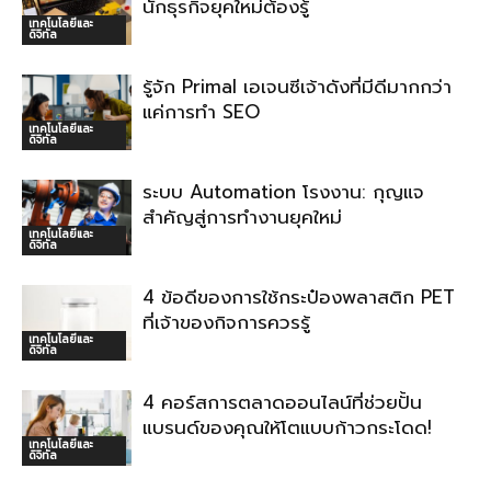
นักธุรกิจยุคใหม่ต้องรู้
เทคโนโลยีและ
ดิจิทัล
รู้จัก Primal เอเจนซีเจ้าดังที่มีดีมากกว่า
แค่การทำ SEO
เทคโนโลยีและ
ดิจิทัล
ระบบ Automation โรงงาน: กุญแจ
สำคัญสู่การทำงานยุคใหม่
เทคโนโลยีและ
ดิจิทัล
4 ข้อดีของการใช้กระป๋องพลาสติก PET
ที่เจ้าของกิจการควรรู้
เทคโนโลยีและ
ดิจิทัล
4 คอร์สการตลาดออนไลน์ที่ช่วยปั้น
แบรนด์ของคุณให้โตแบบก้าวกระโดด!
เทคโนโลยีและ
ดิจิทัล