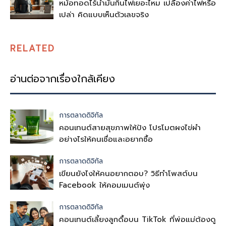
หม้อทอดไร้น้ำมันกินไฟเยอะไหม เปลืองค่าไฟหรือ
เปล่า คิดแบบเห็นตัวเลขจริง
RELATED
อ่านต่อจากเรื่องใกล้เคียง
การตลาดดิจิทัล
คอนเทนต์สายสุขภาพให้ปัง โปรโมตผงไข่ผำ
อย่างไรให้คนเชื่อและอยากซื้อ
การตลาดดิจิทัล
เขียนยังไงให้คนอยากตอบ? วิธีทำโพสต์บน
Facebook ให้คอมเมนต์พุ่ง
การตลาดดิจิทัล
คอนเทนต์เลี้ยงลูกดื้อบน TikTok ที่พ่อแม่ต้องดู